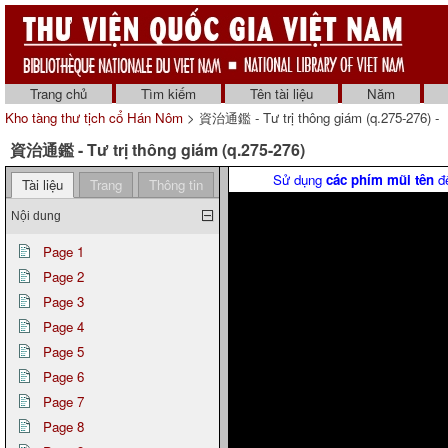
Trang chủ
Tìm kiếm
Tên tài liệu
Năm
Kho tàng thư tịch cổ Hán Nôm
> 資治通鑑 - Tư trị thông giám (q.275-276) -
資治通鑑 - Tư trị thông giám (q.275-276)
Sử dụng
các phím mũi tên
để
Tài liệu
Trang
Thông tin
Nội dung
Page 1
Page 2
Page 3
Page 4
Page 5
Page 6
Page 7
Page 8