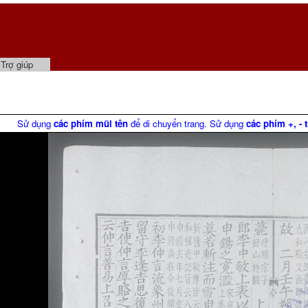
Trợ giúp
Sử dụng
các phím mũi tên
để di chuyển trang. Sử dụng
các phím +, - 