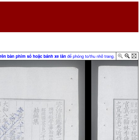
trên bàn phím số hoặc bánh xe lăn
để phóng to/thu nhỏ trang.