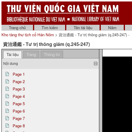
Trang chủ
Tìm kiếm
Tên tài liệu
Năm
Kho tàng thư tịch cổ Hán Nôm
> 資治通鑑 - Tư trị thông giám (q.245-247) -
資治通鑑 - Tư trị thông giám (q.245-247)
Tài liệu
Trang
Thông tin
Nội dung
Page 1
Page 2
Page 3
Page 4
Page 5
Page 6
Page 7
Page 8