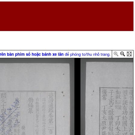
trên bàn phím số hoặc bánh xe lăn
để phóng to/thu nhỏ trang.