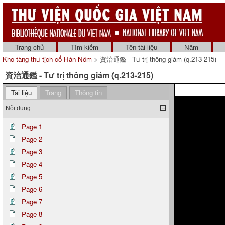
Trang chủ
Tìm kiếm
Tên tài liệu
Năm
Kho tàng thư tịch cổ Hán Nôm
> 資治通鑑 - Tư trị thông giám (q.213-215) -
資治通鑑 - Tư trị thông giám (q.213-215)
Tài liệu
Trang
Thông tin
Nội dung
Page 1
Page 2
Page 3
Page 4
Page 5
Page 6
Page 7
Page 8