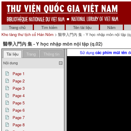
Trang chủ
Tìm kiếm
Tên tài liệu
Năm
Kho tàng thư tịch cổ Hán Nôm
> 醫學入門內 集 - Y học nhập môn nội tập (q.
醫學入門內 集 - Y học nhập môn nội tập (q.02)
Sử dụng
các phím mũi tên
để
Tài liệu
Trang
Thông tin
Nội dung
Page 1
Page 2
Page 3
Page 4
Page 5
Page 6
Page 7
Page 8