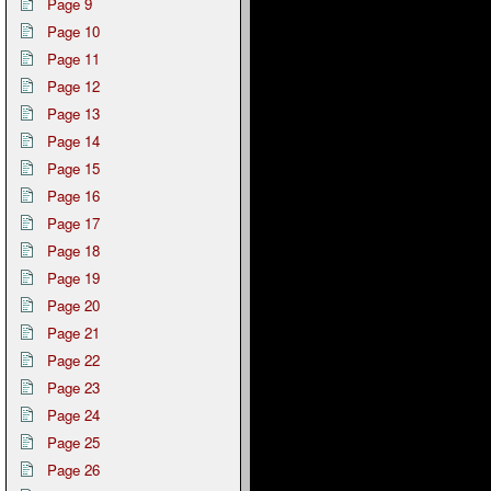
Page 9
Page 10
Page 11
Page 12
Page 13
Page 14
Page 15
Page 16
Page 17
Page 18
Page 19
Page 20
Page 21
Page 22
Page 23
Page 24
Page 25
Page 26