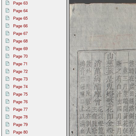
Page 63
Page 64
Page 65
Page 66
Page 67
Page 68
Page 69
Page 70
Page 71
Page 72
Page 73
Page 74
Page 75
Page 76
Page 77
Page 78
Page 79
Page 80