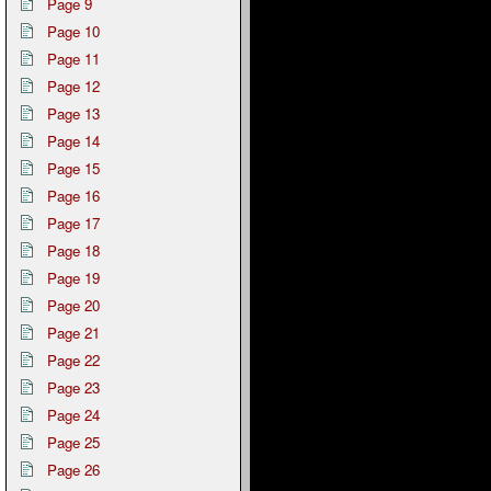
Page 9
Page 10
Page 11
Page 12
Page 13
Page 14
Page 15
Page 16
Page 17
Page 18
Page 19
Page 20
Page 21
Page 22
Page 23
Page 24
Page 25
Page 26