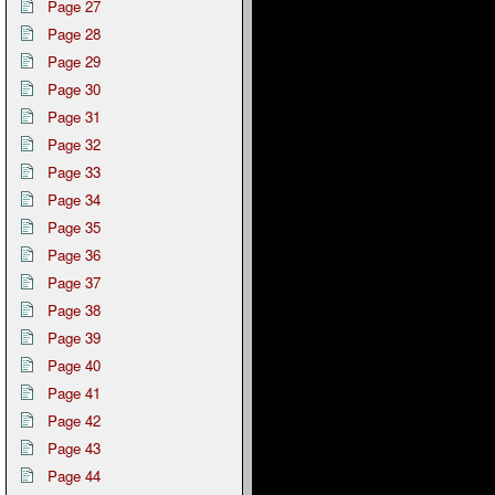
Page 27
Page 28
Page 29
Page 30
Page 31
Page 32
Page 33
Page 34
Page 35
Page 36
Page 37
Page 38
Page 39
Page 40
Page 41
Page 42
Page 43
Page 44