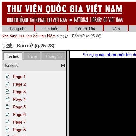
Trang chủ
Tìm kiếm
Tên tài liệu
Năm
Kho tàng thư tịch cổ Hán Nôm
> 北史 - Bắc sử (q.25-28) -
北史 - Bắc sử (q.25-28)
Sử dụng
các phím mũi tên
để
Tài liệu
Trang
Thông tin
Nội dung
Page 1
Page 2
Page 3
Page 4
Page 5
Page 6
Page 7
Page 8