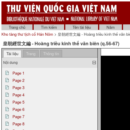
Trang chủ
Tìm kiếm
Tên tài liệu
Năm
Kho tàng thư tịch cổ Hán Nôm
> 皇朝經世文編 - Hoàng triều kinh thế văn biên
皇朝經世文編 - Hoàng triều kinh thế văn biên (q.56-67)
Tài liệu
Trang
Thông tin
Nội dung
Page 1
Page 2
Page 3
Page 4
Page 5
Page 6
Page 7
Page 8