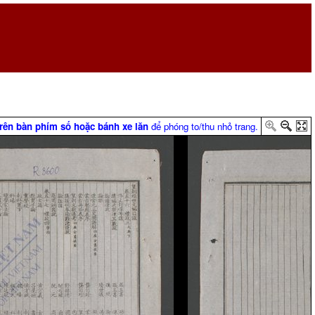
trên bàn phím số hoặc bánh xe lăn
để phóng to/thu nhỏ trang.