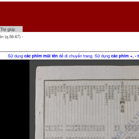
Trợ giúp
 (q.56-67) -
Sử dụng
các phím mũi tên
để di chuyển trang. Sử dụng
các phím +, - 