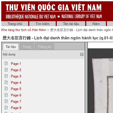
Trang chủ
Tìm kiếm
Tên tài liệu
Năm
Kho tàng thư tịch cổ Hán Nôm
> 歴大名臣言行錄 - Lịch đại danh thần ngôn hàn
歴大名臣言行錄 - Lịch đại danh thần ngôn hành lục (q.01-0
Tài liệu
Trang
Thông tin
Nội dung
Page 1
Page 2
Page 3
Page 4
Page 5
Page 6
Page 7
Page 8