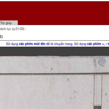
Trợ giúp
h lục (q.01-03) -
3)
Sử dụng
các phím mũi tên
để di chuyển trang. Sử dụng
các phím +, - 