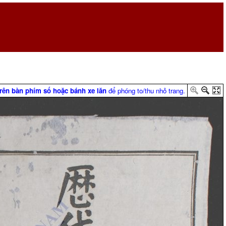
trên bàn phím số hoặc bánh xe lăn
để phóng to/thu nhỏ trang.