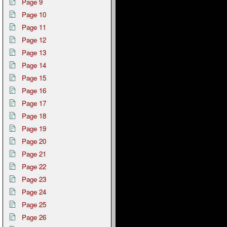
Page 9
Page 10
Page 11
Page 12
Page 13
Page 14
Page 15
Page 16
Page 17
Page 18
Page 19
Page 20
Page 21
Page 22
Page 23
Page 24
Page 25
Page 26