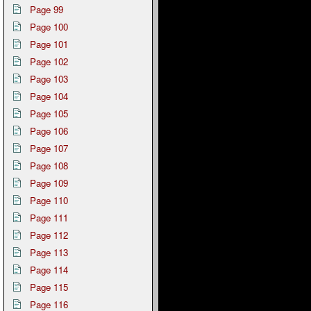
Page 99
Page 100
Page 101
Page 102
Page 103
Page 104
Page 105
Page 106
Page 107
Page 108
Page 109
Page 110
Page 111
Page 112
Page 113
Page 114
Page 115
Page 116