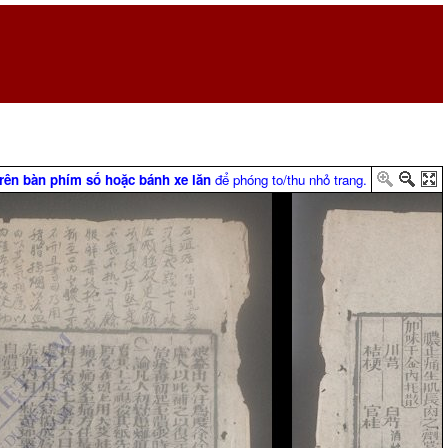
trên bàn phím số hoặc bánh xe lăn
để phóng to/thu nhỏ trang.