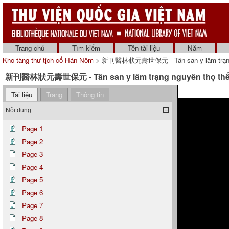
Trang chủ
Tìm kiếm
Tên tài liệu
Năm
Kho tàng thư tịch cổ Hán Nôm
> 新刊醫林狀元壽世保元 - Tân san y lâm trạng ngu
新刊醫林狀元壽世保元 - Tân san y lâm trạng nguyên thọ thế b
Tài liệu
Trang
Thông tin
Nội dung
Page 1
Page 2
Page 3
Page 4
Page 5
Page 6
Page 7
Page 8