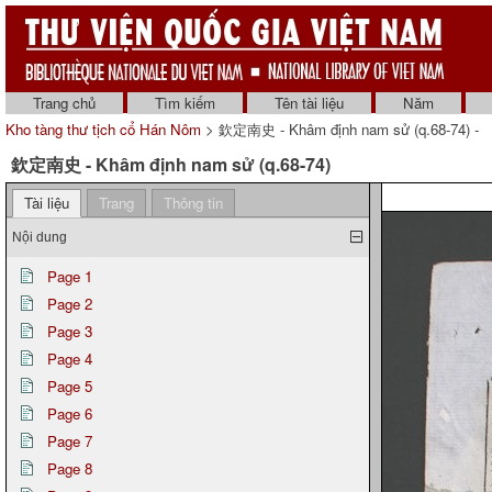
Trang chủ
Tìm kiếm
Tên tài liệu
Năm
Kho tàng thư tịch cổ Hán Nôm
> 欽定南史 - Khâm định nam sử (q.68-74) -
欽定南史 - Khâm định nam sử (q.68-74)
Tài liệu
Trang
Thông tin
Nội dung
Page 1
Page 2
Page 3
Page 4
Page 5
Page 6
Page 7
Page 8