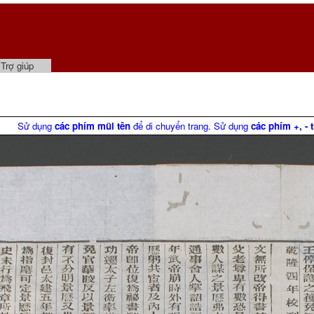
Trợ giúp
Sử dụng
các phím mũi tên
để di chuyển trang. Sử dụng
các phím +, - 