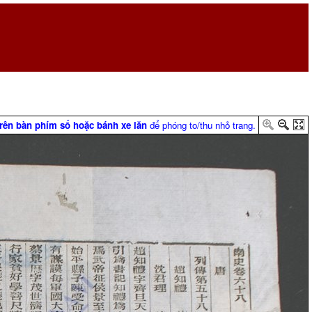
trên bàn phím số hoặc bánh xe lăn
để phóng to/thu nhỏ trang.