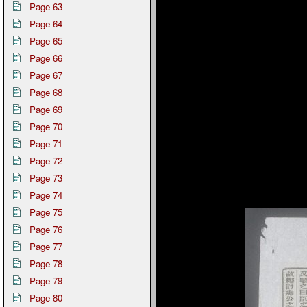
Page 63
Page 64
Page 65
Page 66
Page 67
Page 68
Page 69
Page 70
Page 71
Page 72
Page 73
Page 74
Page 75
Page 76
Page 77
Page 78
Page 79
Page 80