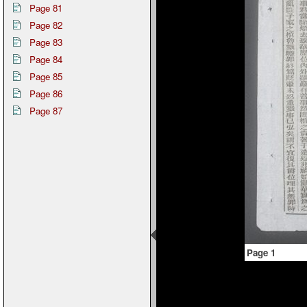
Page 81
Page 82
Page 83
Page 84
Page 85
Page 86
Page 87
Page 1