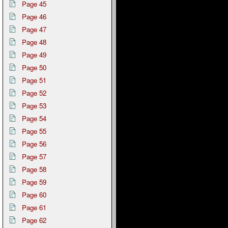
Page 45
Page 46
Page 47
Page 48
Page 49
Page 50
Page 51
Page 52
Page 53
Page 54
Page 55
Page 56
Page 57
Page 58
Page 59
Page 60
Page 61
Page 62