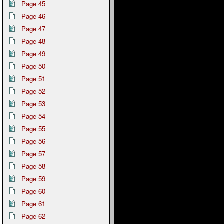
Page 45
Page 46
Page 47
Page 48
Page 49
Page 50
Page 51
Page 52
Page 53
Page 54
Page 55
Page 56
Page 57
Page 58
Page 59
Page 60
Page 61
Page 62