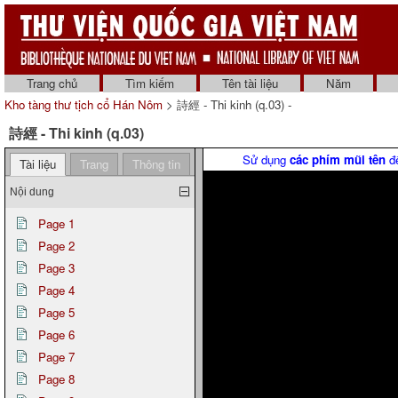
Trang chủ
Tìm kiếm
Tên tài liệu
Năm
Kho tàng thư tịch cổ Hán Nôm
> 詩經 - Thi kinh (q.03) -
詩經 - Thi kinh (q.03)
Sử dụng
các phím mũi tên
để
Tài liệu
Trang
Thông tin
Nội dung
Page 1
Page 2
Page 3
Page 4
Page 5
Page 6
Page 7
Page 8