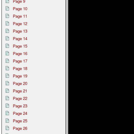
Page 9
Page 10
Page 11
Page 12
Page 13
Page 14
Page 15
Page 16
Page 17
Page 18
Page 19
Page 20
Page 21
Page 22
Page 23
Page 24
Page 25
Page 26