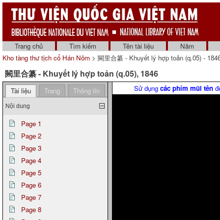
Trang chủ
Tìm kiếm
Tên tài liệu
Năm
Kho tàng thư tịch cổ Hán Nôm
> 闕里合纂 - Khuyết lý hợp toản (q.05) - 184
闕里合纂 - Khuyết lý hợp toản (q.05), 1846
Sử dụng
các phím mũi tên
để
Tài liệu
Trang
Thông tin
Nội dung
Page 1
Page 2
Page 3
Page 4
Page 5
Page 6
Page 7
Page 8