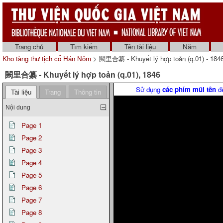
Trang chủ
Tìm kiếm
Tên tài liệu
Năm
Kho tàng thư tịch cổ Hán Nôm
> 闕里合纂 - Khuyết lý hợp toản (q.01) - 184
闕里合纂 - Khuyết lý hợp toản (q.01), 1846
Sử dụng
các phím mũi tên
để
Tài liệu
Trang
Thông tin
Nội dung
Page 1
Page 2
Page 3
Page 4
Page 5
Page 6
Page 7
Page 8