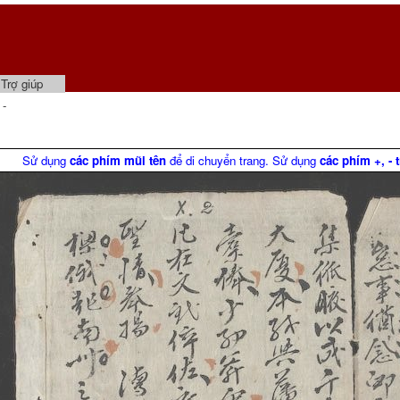
Trợ giúp
 -
Sử dụng
các phím mũi tên
để di chuyển trang. Sử dụng
các phím +, - 