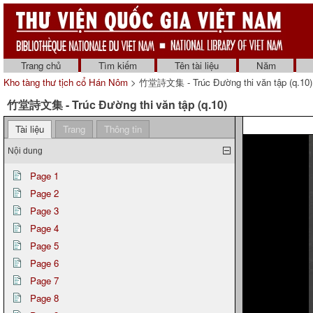
Trang chủ
Tìm kiếm
Tên tài liệu
Năm
Kho tàng thư tịch cổ Hán Nôm
> 竹堂詩文集 - Trúc Đường thi văn tập (q.10)
竹堂詩文集 - Trúc Đường thi văn tập (q.10)
Tài liệu
Trang
Thông tin
Nội dung
Page 1
Page 2
Page 3
Page 4
Page 5
Page 6
Page 7
Page 8