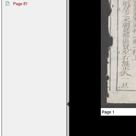
Page 81
Page 1