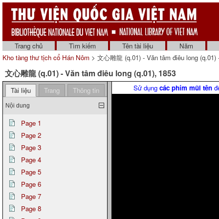
Trang chủ
Tìm kiếm
Tên tài liệu
Năm
Kho tàng thư tịch cổ Hán Nôm
> 文心雕龍 (q.01) - Văn tâm điêu long (q.01) 
文心雕龍 (q.01) - Văn tâm điêu long (q.01), 1853
Sử dụng
các phím mũi tên
để
Tài liệu
Trang
Thông tin
Nội dung
Page 1
Page 2
Page 3
Page 4
Page 5
Page 6
Page 7
Page 8