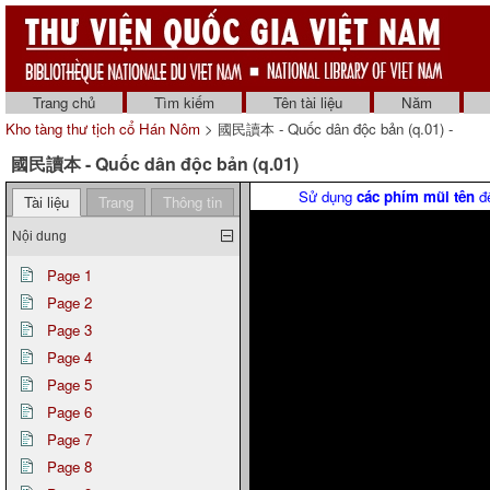
Trang chủ
Tìm kiếm
Tên tài liệu
Năm
Kho tàng thư tịch cổ Hán Nôm
> 國民讀本 - Quốc dân độc bản (q.01) -
國民讀本 - Quốc dân độc bản (q.01)
Sử dụng
các phím mũi tên
để
Tài liệu
Trang
Thông tin
Nội dung
Page 1
Page 2
Page 3
Page 4
Page 5
Page 6
Page 7
Page 8