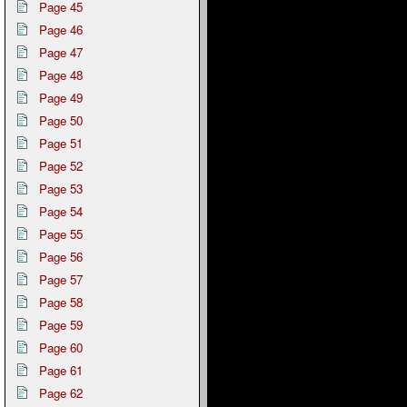
Page 45
Page 46
Page 47
Page 48
Page 49
Page 50
Page 51
Page 52
Page 53
Page 54
Page 55
Page 56
Page 57
Page 58
Page 59
Page 60
Page 61
Page 62