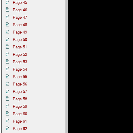
Page 45
Page 46
Page 47
Page 48
Page 49
Page 50
Page 51
Page 52
Page 53
Page 54
Page 55
Page 56
Page 57
Page 58
Page 59
Page 60
Page 61
Page 62