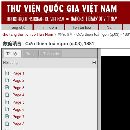
Trang chủ
Tìm kiếm
Tên tài liệu
Năm
Kho tàng thư tịch cổ Hán Nôm
> 救偏瑣言 - Cứu thiên toả ngôn (q.03) - 188
救偏瑣言 - Cứu thiên toả ngôn (q.03), 1881
Tài liệu
Trang
Thông tin
Nội dung
Page 1
Page 2
Page 3
Page 4
Page 5
Page 6
Page 7
Page 8