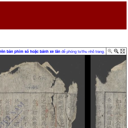
trên bàn phím số hoặc bánh xe lăn
để phóng to/thu nhỏ trang.