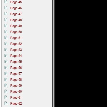
Page 45
Page 46
Page 47
Page 48
Page 49
Page 50
Page 51
Page 52
Page 53
Page 54
Page 55
Page 56
Page 57
Page 58
Page 59
Page 60
Page 61
Page 62