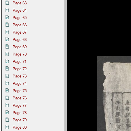
Page 63
Page 64
Page 65
Page 66
Page 67
Page 68
Page 69
Page 70
Page 71
Page 72
Page 73
Page 74
Page 75
Page 76
Page 77
Page 78
Page 79
Page 80