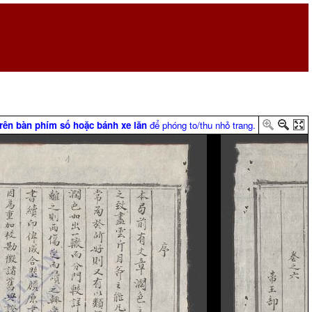
trên bàn phím số hoặc bánh xe lăn
để phóng to/thu nhỏ trang.