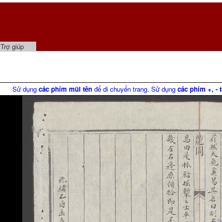
Trợ giúp
Sử dụng
các phím mũi tên
để di chuyển trang. Sử dụng
các phím +, - 