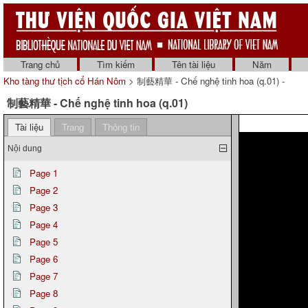
Trang chủ
Tìm kiếm
Tên tài liệu
Năm
Kho tàng thư tịch cổ Hán Nôm
> 制藝精華 - Chế nghệ tinh hoa (q.01) -
制藝精華 - Chế nghệ tinh hoa (q.01)
Tài liệu
Trang
Thông tin
Nội dung
Page 1
Page 2
Page 3
Page 4
Page 5
Page 6
Page 7
Page 8