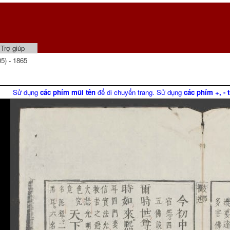
Trợ giúp
5) - 1865
Sử dụng
các phím mũi tên
để di chuyển trang. Sử dụng
các phím +, - 