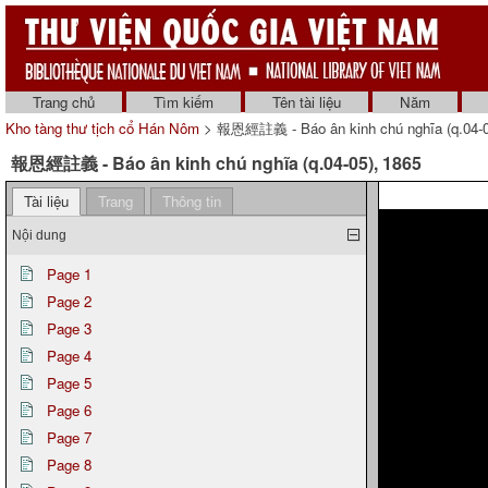
Trang chủ
Tìm kiếm
Tên tài liệu
Năm
Kho tàng thư tịch cổ Hán Nôm
> 報恩經註義 - Báo ân kinh chú nghĩa (q.04-0
報恩經註義 - Báo ân kinh chú nghĩa (q.04-05), 1865
Tài liệu
Trang
Thông tin
Nội dung
Page 1
Page 2
Page 3
Page 4
Page 5
Page 6
Page 7
Page 8