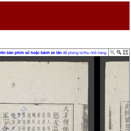
trên bàn phím số hoặc bánh xe lăn
để phóng to/thu nhỏ trang.