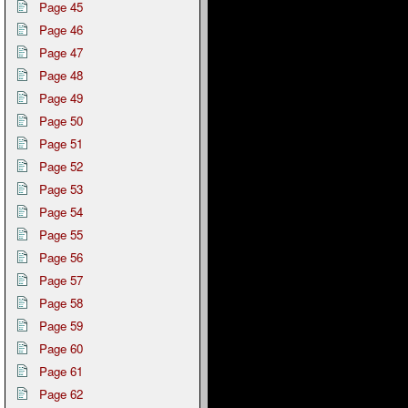
Page 45
Page 46
Page 47
Page 48
Page 49
Page 50
Page 51
Page 52
Page 53
Page 54
Page 55
Page 56
Page 57
Page 58
Page 59
Page 60
Page 61
Page 62