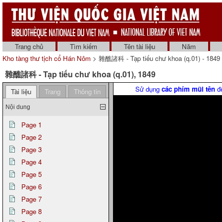
Trang chủ
Tìm kiếm
Tên tài liệu
Năm
Kho tàng thư tịch cổ Hán Nôm
> 雜醮諸科 - Tạp tiếu chư khoa (q.01) - 1849
雜醮諸科 - Tạp tiếu chư khoa (q.01), 1849
Sử dụng
các phím mũi tên
để
Tài liệu
Trang
Thông tin
Nội dung
Page 1
Page 2
Page 3
Page 4
Page 5
Page 6
Page 7
Page 8