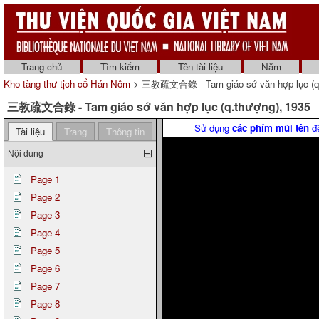
Trang chủ
Tìm kiếm
Tên tài liệu
Năm
Kho tàng thư tịch cổ Hán Nôm
> 三教疏文合錄 - Tam giáo sớ văn hợp lục (q.
三教疏文合錄 - Tam giáo sớ văn hợp lục (q.thượng), 1935
Sử dụng
các phím mũi tên
để
Tài liệu
Trang
Thông tin
Nội dung
Page 1
Page 2
Page 3
Page 4
Page 5
Page 6
Page 7
Page 8