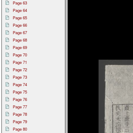
Page 63
Page 64
Page 65
Page 66
Page 67
Page 68
Page 69
Page 70
Page 71
Page 72
Page 73
Page 74
Page 75
Page 76
Page 77
Page 78
Page 79
Page 80