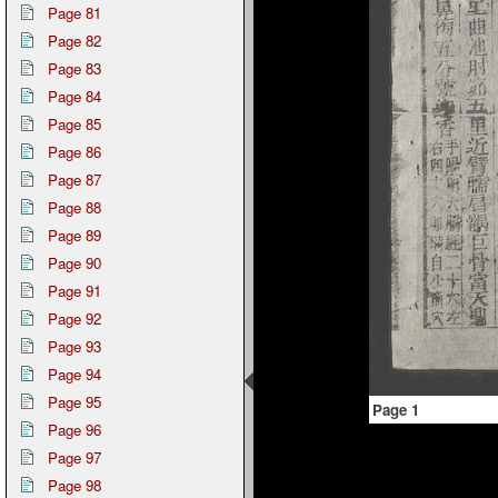
Page 81
Page 82
Page 83
Page 84
Page 85
Page 86
Page 87
Page 88
Page 89
Page 90
Page 91
Page 92
Page 93
Page 94
Page 95
Page 1
Page 96
Page 97
Page 98