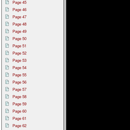
Page 45
Page 46
Page 47
Page 48
Page 49
Page 50
Page 51
Page 52
Page 53
Page 54
Page 55
Page 56
Page 57
Page 58
Page 59
Page 60
Page 61
Page 62