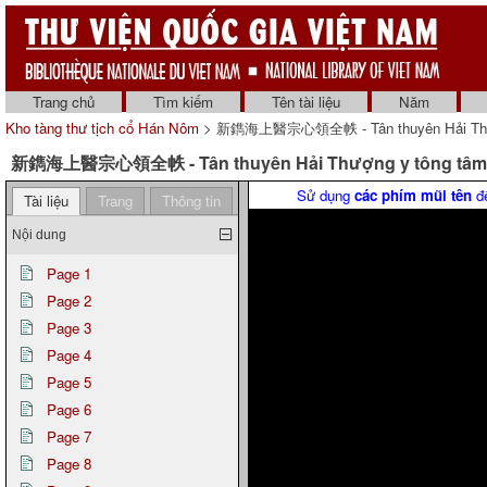
Trang chủ
Tìm kiếm
Tên tài liệu
Năm
Kho tàng thư tịch cổ Hán Nôm
> 新鐫海上醫宗心領全帙 - Tân thuyên Hải Thượng y
新鐫海上醫宗心領全帙 - Tân thuyên Hải Thượng y tông tâm lĩnh 
Sử dụng
các phím mũi tên
để
Tài liệu
Trang
Thông tin
Nội dung
Page 1
Page 2
Page 3
Page 4
Page 5
Page 6
Page 7
Page 8