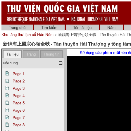
Trang chủ
Tìm kiếm
Tên tài liệu
Năm
Kho tàng thư tịch cổ Hán Nôm
> 新鐫海上醫宗心領全帙 - Tân thuyên Hải Thượng y
新鐫海上醫宗心領全帙 - Tân thuyên Hải Thượng y tông tâm lĩnh
Sử dụng
các phím mũi tên
để
Tài liệu
Trang
Thông tin
Nội dung
Page 1
Page 2
Page 3
Page 4
Page 5
Page 6
Page 7
Page 8