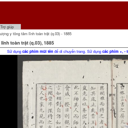
Trợ giúp
 tông tâm lĩnh toàn trật (q.03) - 1885
 toàn trật (q.03), 1885
Sử dụng
các phím mũi tên
để di chuyển trang. Sử dụng
các phím +, - 