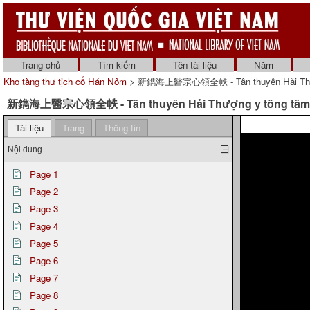
Trang chủ
Tìm kiếm
Tên tài liệu
Năm
Kho tàng thư tịch cổ Hán Nôm
> 新鐫海上醫宗心領全帙 - Tân thuyên Hải Thượng y
新鐫海上醫宗心領全帙 - Tân thuyên Hải Thượng y tông tâm lĩnh
Tài liệu
Trang
Thông tin
Nội dung
Page 1
Page 2
Page 3
Page 4
Page 5
Page 6
Page 7
Page 8