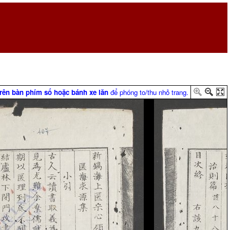
trên bàn phím số hoặc bánh xe lăn
để phóng to/thu nhỏ trang.