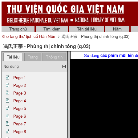
Trang chủ
Tìm kiếm
Tên tài liệu
Năm
Kho tàng thư tịch cổ Hán Nôm
> 馮氏正宗 - Phùng thị chính tông (q.03) -
馮氏正宗 - Phùng thị chính tông (q.03)
Sử dụng
các phím mũi tên
để
Tài liệu
Trang
Thông tin
Nội dung
Page 1
Page 2
Page 3
Page 4
Page 5
Page 6
Page 7
Page 8