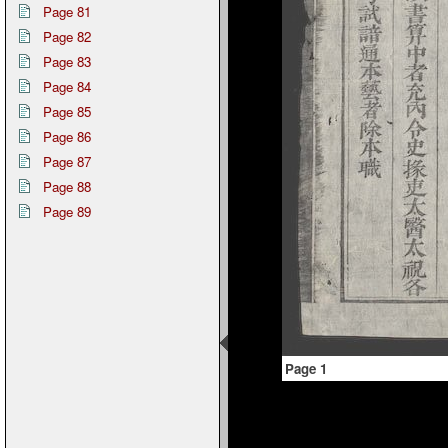
Page 81
Page 82
Page 83
Page 84
Page 85
Page 86
Page 87
Page 88
Page 89
Page 1