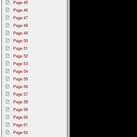
Page 45
Page 46
Page 47
Page 48
Page 49
Page 50
Page 51
Page 52
Page 53
Page 54
Page 55
Page 56
Page 57
Page 58
Page 59
Page 60
Page 61
Page 62