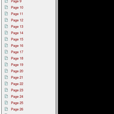
Page 9
Page 10
Page 11
Page 12
Page 13
Page 14
Page 15
Page 16
Page 17
Page 18
Page 19
Page 20
Page 21
Page 22
Page 23
Page 24
Page 25
Page 26