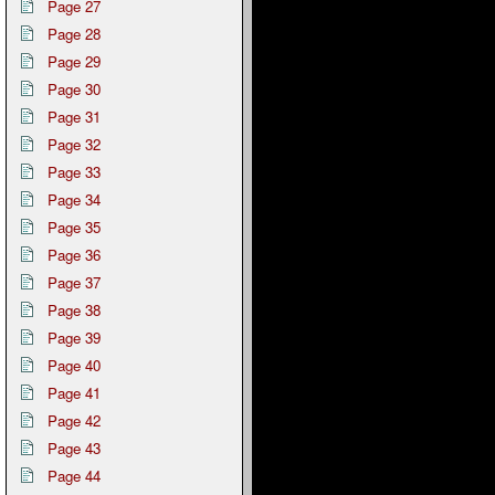
Page 27
Page 28
Page 29
Page 30
Page 31
Page 32
Page 33
Page 34
Page 35
Page 36
Page 37
Page 38
Page 39
Page 40
Page 41
Page 42
Page 43
Page 44