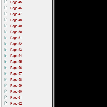
Page 45
Page 46
Page 47
Page 48
Page 49
Page 50
Page 51
Page 52
Page 53
Page 54
Page 55
Page 56
Page 57
Page 58
Page 59
Page 60
Page 61
Page 62