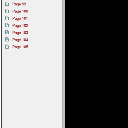
Page 99
Page 100
Page 101
Page 102
Page 103
Page 104
Page 105