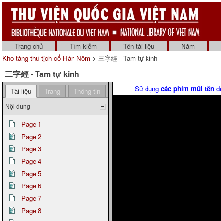
Trang chủ
Tìm kiếm
Tên tài liệu
Năm
Kho tàng thư tịch cổ Hán Nôm
> 三字經 - Tam tự kinh -
三字經 - Tam tự kinh
Sử dụng
các phím mũi tên
để
Tài liệu
Trang
Thông tin
Nội dung
Page 1
Page 2
Page 3
Page 4
Page 5
Page 6
Page 7
Page 8