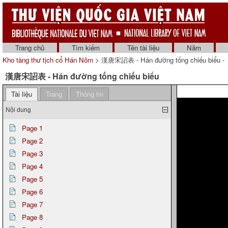
Trang chủ
Tìm kiếm
Tên tài liệu
Năm
Kho tàng thư tịch cổ Hán Nôm
> 漢唐宋詔表 - Hán đường tống chiếu biểu -
漢唐宋詔表 - Hán đường tống chiếu biểu
Tài liệu
Trang
Thông tin
Nội dung
Page 1
Page 2
Page 3
Page 4
Page 5
Page 6
Page 7
Page 8