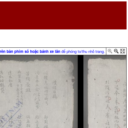
trên bàn phím số hoặc bánh xe lăn
để phóng to/thu nhỏ trang.