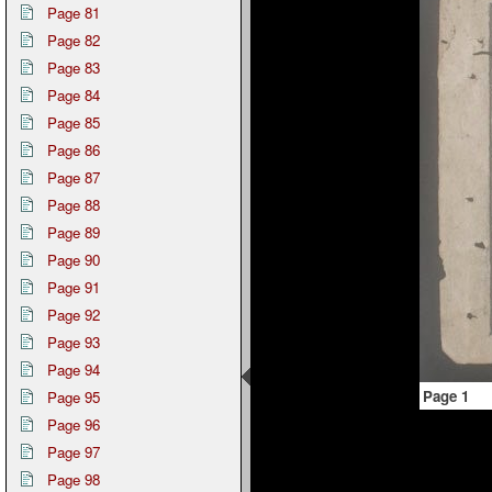
Page 81
Page 82
Page 83
Page 84
Page 85
Page 86
Page 87
Page 88
Page 89
Page 90
Page 91
Page 92
Page 93
Page 94
Page 1
Page 95
Page 96
Page 97
Page 98