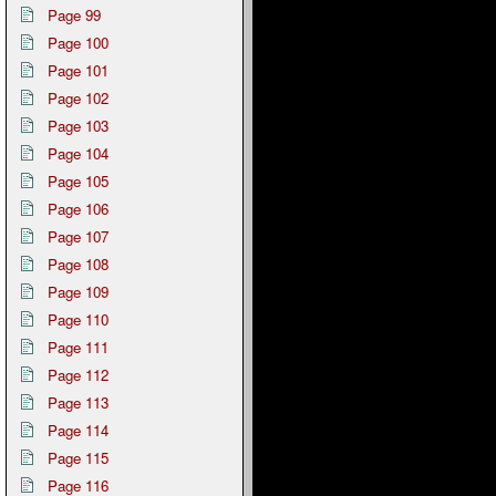
Page 99
Page 100
Page 101
Page 102
Page 103
Page 104
Page 105
Page 106
Page 107
Page 108
Page 109
Page 110
Page 111
Page 112
Page 113
Page 114
Page 115
Page 116