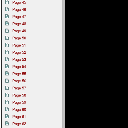
Page 45
Page 46
Page 47
Page 48
Page 49
Page 50
Page 51
Page 52
Page 53
Page 54
Page 55
Page 56
Page 57
Page 58
Page 59
Page 60
Page 61
Page 62