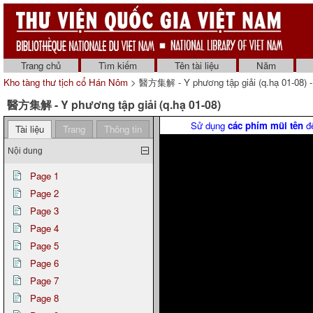
Trang chủ
Tìm kiếm
Tên tài liệu
Năm
Kho tàng thư tịch cổ Hán Nôm
> 醫方集解 - Y phương tập giải (q.hạ 01-08) -
醫方集解 - Y phương tập giải (q.hạ 01-08)
Sử dụng
các phím mũi tên
để
Tài liệu
Trang
Thông tin
Nội dung
Page 1
Page 2
Page 3
Page 4
Page 5
Page 6
Page 7
Page 8