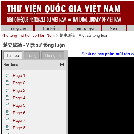
Trang chủ
Tìm kiếm
Tên tài liệu
Năm
Kho tàng thư tịch cổ Hán Nôm
> 越史總論 - Việt sử tổng luận -
越史總論 - Việt sử tổng luận
Sử dụng
các phím mũi tên
để
Tài liệu
Trang
Thông tin
Nội dung
Page 1
Page 2
Page 3
Page 4
Page 5
Page 6
Page 7
Page 8