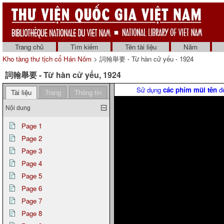
Trang chủ
Tìm kiếm
Tên tài liệu
Năm
Kho tàng thư tịch cổ Hán Nôm
> 詞翰舉要 - Từ hàn cử yếu - 1924
詞翰舉要 - Từ hàn cử yếu, 1924
Sử dụng
các phím mũi tên
để
Tài liệu
Trang
Thông tin
Nội dung
Page 1
Page 2
Page 3
Page 4
Page 5
Page 6
Page 7
Page 8