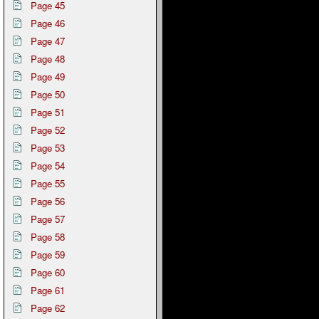
Page 45
Page 46
Page 47
Page 48
Page 49
Page 50
Page 51
Page 52
Page 53
Page 54
Page 55
Page 56
Page 57
Page 58
Page 59
Page 60
Page 61
Page 62