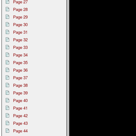
Page 27
Page 28
Page 29
Page 30
Page 31
Page 32
Page 33
Page 34
Page 35
Page 36
Page 37
Page 38
Page 39
Page 40
Page 41
Page 42
Page 43
Page 44