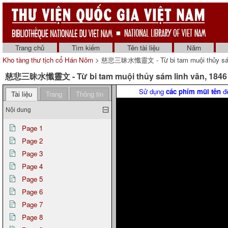
Trang chủ
Tìm kiếm
Tên tài liệu
Năm
Kho tàng thư tịch cổ Hán Nôm
> 慈悲三昧水懺靈文 - Từ bi tam muội thủy sám 
慈悲三昧水懺靈文 - Từ bi tam muội thủy sám linh văn, 1846
Sử dụng
các phím mũi tên
để
Tài liệu
Trang
Thông tin
Nội dung
Page 1
Page 2
Page 3
Page 4
Page 5
Page 6
Page 7
Page 8