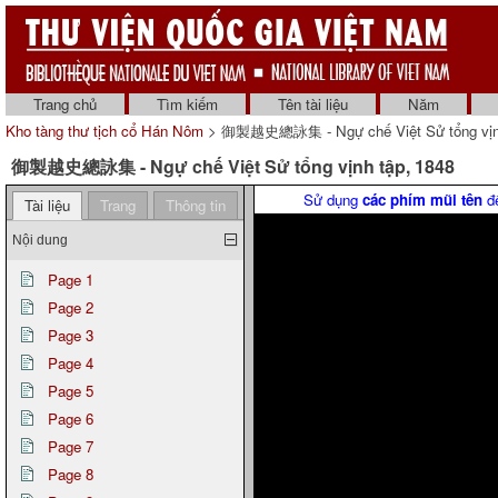
Trang chủ
Tìm kiếm
Tên tài liệu
Năm
Kho tàng thư tịch cổ Hán Nôm
> 御製越史總詠集 - Ngự chế Việt Sử tổng vịnh
御製越史總詠集 - Ngự chế Việt Sử tổng vịnh tập, 1848
Sử dụng
các phím mũi tên
để
Tài liệu
Trang
Thông tin
Nội dung
Page 1
Page 2
Page 3
Page 4
Page 5
Page 6
Page 7
Page 8