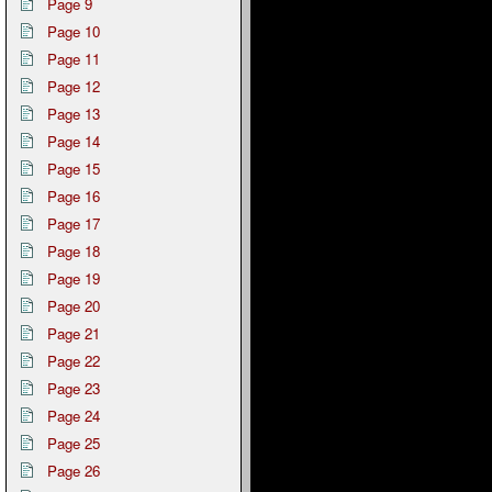
Page 9
Page 10
Page 11
Page 12
Page 13
Page 14
Page 15
Page 16
Page 17
Page 18
Page 19
Page 20
Page 21
Page 22
Page 23
Page 24
Page 25
Page 26