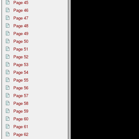
Page 45
Page 46
Page 47
Page 48
Page 49
Page 50
Page 51
Page 52
Page 53
Page 54
Page 55
Page 56
Page 57
Page 58
Page 59
Page 60
Page 61
Page 62