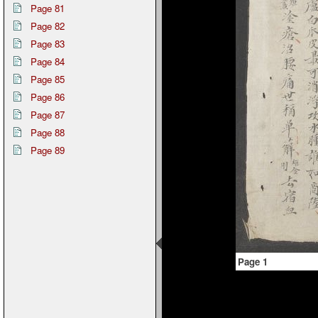
Page 81
Page 82
Page 83
Page 84
Page 85
Page 86
Page 87
Page 88
Page 89
Page 1