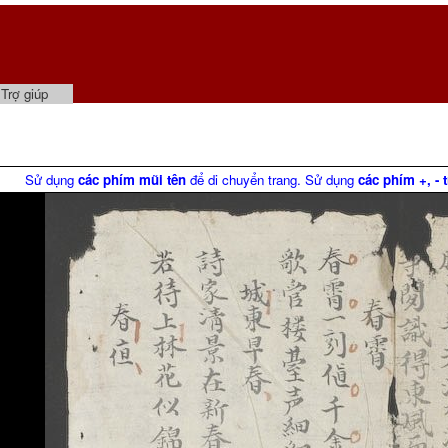
Trợ giúp
Sử dụng
các phím mũi tên
để di chuyển trang. Sử dụng
các phím +, - 