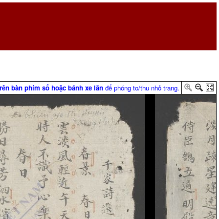
trên bàn phím số hoặc bánh xe lăn
để phóng to/thu nhỏ trang.