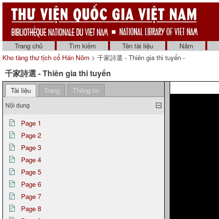
Trang chủ
Tìm kiếm
Tên tài liệu
Năm
Kho tàng thư tịch cổ Hán Nôm
> 千家詩選 - Thiên gia thi tuyển -
千家詩選 - Thiên gia thi tuyển
Tài liệu
Trang
Thông tin
Nội dung
Page 1
Page 2
Page 3
Page 4
Page 5
Page 6
Page 7
Page 8