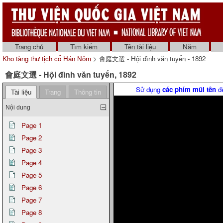
Trang chủ
Tìm kiếm
Tên tài liệu
Năm
Kho tàng thư tịch cổ Hán Nôm
> 會庭文選 - Hội đình văn tuyển - 1892
會庭文選 - Hội đình văn tuyển, 1892
Sử dụng
các phím mũi tên
để
Tài liệu
Trang
Thông tin
Nội dung
Page 1
Page 2
Page 3
Page 4
Page 5
Page 6
Page 7
Page 8