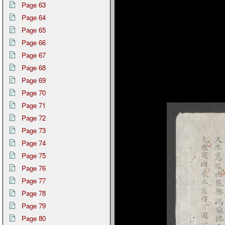
Page 63
Page 64
Page 65
Page 66
Page 67
Page 68
Page 69
Page 70
Page 71
Page 72
Page 73
Page 74
Page 75
Page 76
Page 77
Page 78
Page 79
Page 80