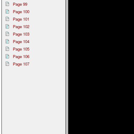
Page 99
Page 100
Page 101
Page 102
Page 103
Page 104
Page 105
Page 106
Page 107