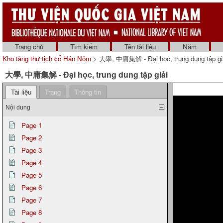
Trang chủ
Tìm kiếm
Tên tài liệu
Năm
Kho tàng thư tịch cổ Hán Nôm
> 大學, 中庸集解 - Đại học, trung dung tập giả
大學, 中庸集解 - Đại học, trung dung tập giải
Tài liệu
Trang
Thông tin
Nội dung
Page 1
Page 2
Page 3
Page 4
Page 5
Page 6
Page 7
Page 8