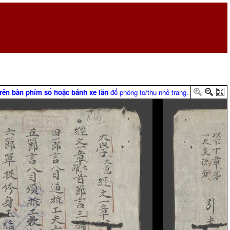
trên bàn phím số hoặc bánh xe lăn
để phóng to/thu nhỏ trang.