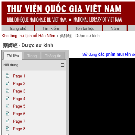
Trang chủ
Tìm kiếm
Tên tài liệu
Năm
Kho tàng thư tịch cổ Hán Nôm
> 藥師經 - Dược sư kinh -
藥師經 - Dược sư kinh
Sử dụng
các phím mũi tên
để
Tài liệu
Trang
Thông tin
Nội dung
Page 1
Page 2
Page 3
Page 4
Page 5
Page 6
Page 7
Page 8