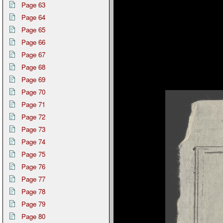
Page 63
Page 64
Page 65
Page 66
Page 67
Page 68
Page 69
Page 70
Page 71
Page 72
Page 73
Page 74
Page 75
Page 76
Page 77
Page 78
Page 79
Page 80