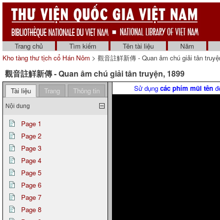
Trang chủ
Tìm kiếm
Tên tài liệu
Năm
Kho tàng thư tịch cổ Hán Nôm
> 觀音註觧新傳 - Quan âm chú giải tân truyện
觀音註觧新傳 - Quan âm chú giải tân truyện, 1899
Sử dụng
các phím mũi tên
để
Tài liệu
Trang
Thông tin
Nội dung
Page 1
Page 2
Page 3
Page 4
Page 5
Page 6
Page 7
Page 8